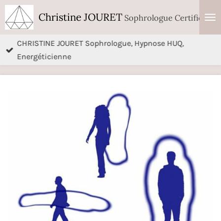
Passer
Christine JOURET
Sophrologue Certifiée RN
au
contenu
CHRISTINE JOURET Sophrologue, Hypnose HUQ,
principal
Energéticienne